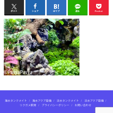
ポスト
シェア
はてブ
送る
Pocket
海水タンクメイト
海水アクア設備
淡水タンクメイト
淡水アクア設備
リクガメ飼育
プライバシーポリシー
お問い合わせ