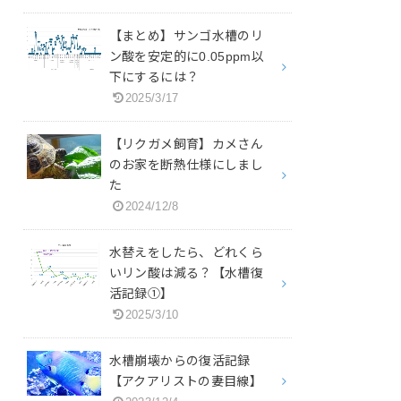
【まとめ】サンゴ水槽のリ
ン酸を安定的に0.05ppm以
下にするには？
2025/3/17
【リクガメ飼育】カメさん
のお家を断熱仕様にしまし
た
2024/12/8
水替えをしたら、どれくら
いリン酸は減る？【水槽復
活記録①】
2025/3/10
水槽崩壊からの復活記録
【アクアリストの妻目線】