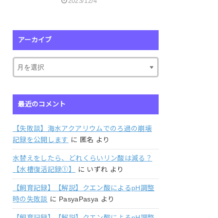
2023/12/4
アーカイブ
最近のコメント
【失敗談】海水アクアリウムでのろ過の崩壊
記録を公開します
に
匿名
より
水替えをしたら、どれくらいリン酸は減る？
【水槽復活記録①】
に
いずれ
より
【飼育記録】【解説】クエン酸によるpH調整
時の失敗談
に
PasyaPasya
より
【飼育記録】【解説】クエン酸によるpH調整