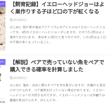
【飼育記録】イエローヘッドジョーはよ
ョー
く巣作りする子ほど口の下が紅くなる
2019/8/12
はじめに 我が家の海水アクアリウムのアイドルはイエローヘッドジョ
ーです。4匹のイエローヘッドジョーがいますが、そのうち2匹はよく
巣作りを行います。 多分オス2匹だと思うのですが、この2匹はよく口
の下側が赤くなっていること…
【解説】ペアで売っていない魚をペアで
ョー
購入できる確率を計算しました
2019/8/12
はじめに 海水・淡水に限らずペアを作る魚がいますが、外観から見分
けがつけられず、ペア販売を行っていない場合があります。 イエロー
ヘッドジョーが大好きなのですが、イエローヘッドジョーは外観では
雌雄が見分けられず、ほとんどの…