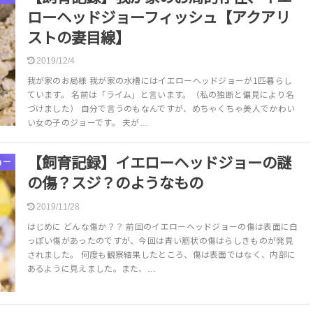
ローヘッドジョーフィッシュ【アクアリ
ストの妻目線】
2019/12/4
我が家のお局様 我が家の水槽にはイエローヘッドジョーが1匹暮らし
ています。 名前は「ライム」と言います。（私の独断と偏見により名
づけました） 自分で言うのもなんですが、めちゃくちゃ美人でかわい
い女の子のジョーです。 夫が…
【飼育記録】イエローヘッドジョーの謎
ョー
の傷？スジ？のようなもの
2019/11/28
はじめに どんな傷か？？ 前回のイエローヘッドジョーの傷は表面に白
っぽい傷があったのですが、今回は青い筋状の傷はらしきものが発見
されました。 何度も観察結果したところ、傷は表面ではなく、内部に
あるように見えました。また、…