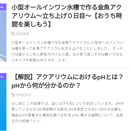
小型オールインワン水槽で作る金魚アク
ム
アリウム～立ち上げ０日目～【おうち時
間を楽しもう】
2020/8/8
小型オールインワン水槽で作る金魚アクアリウム 小型オールインワン
水槽を使って金魚アクアリウムを立ち上げることにしました。 きっか
けは皆さんご存じ新型のウイルス君。元々家で過ごすのは嫌いではな
いタイプの家族なのですが、さす…
【解説】アクアリウムにおけるpHとは？
ム
pHから何が分かるのか？
2020/3/20
はじめに この記事では、主に以下4点について記述しています。 pHが
表しているもの pH測定時の注意点 pHを安定させるにはKHが必要な
理由 pHが変動する要因を調べる方法 pHに関する疑問について、出来
るだけ何故？とい…