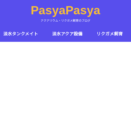
PasyaPasya
アクアリウム・リクガメ飼育のブログ
淡水タンクメイト
淡水アクア設備
リクガメ飼育