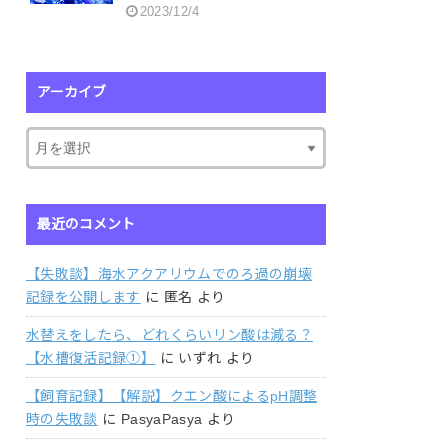
2023/12/4
アーカイブ
最近のコメント
【失敗談】海水アクアリウムでのろ過の崩壊
記録を公開します
に
匿名
より
水替えをしたら、どれくらいリン酸は減る？
【水槽復活記録①】
に
いずれ
より
【飼育記録】【解説】クエン酸によるpH調整
時の失敗談
に
PasyaPasya
より