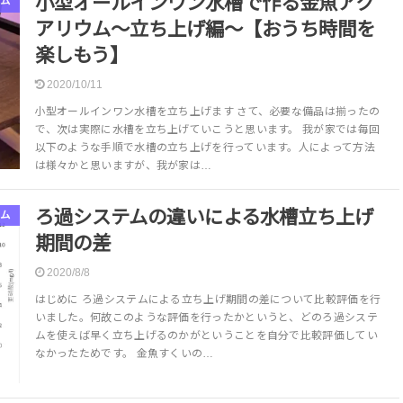
小型オールインワン水槽で作る金魚アク
ム
アリウム～立ち上げ編～【おうち時間を
楽しもう】
2020/10/11
小型オールインワン水槽を立ち上げます さて、必要な備品は揃ったの
で、次は実際に水槽を立ち上げていこうと思います。 我が家では毎回
以下のような手順で水槽の立ち上げを行っています。人によって方法
は様々かと思いますが、我が家は…
ろ過システムの違いによる水槽立ち上げ
ム
期間の差
2020/8/8
はじめに ろ過システムによる立ち上げ期間の差について比較評価を行
いました。何故このような評価を行ったかというと、どのろ過システ
ムを使えば早く立ち上げるのかがということを自分で比較評価してい
なかったためです。 金魚すくいの…