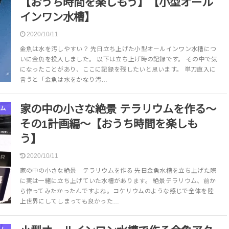
【おうち時間を楽しもう】【小型オール
インワン水槽】
2020/10/11
金魚は水を汚しやすい？ 先日立ち上げた小型オールインワン水槽につ
いに金魚を投入しました。 以下は立ち上げ時の記録です。 その中で気
になったことがあり、ここに記録を残したいと思います。 単刀直入に
言うと「金魚は水をかなり汚…
家の中の小さな絶景 テラリウムを作る～
ム
その1計画編～【おうち時間を楽しも
う】
2020/10/11
家の中の小さな絶景 テラリウムを作る 先日金魚水槽を立ち上げた際
に実は一緒に立ち上げていた水槽があります。 絶景テラリウム、前か
ら作ってみたかったんですよね。コケリウムのような感じで全体を陸
上世界にしてしまっても良かった…