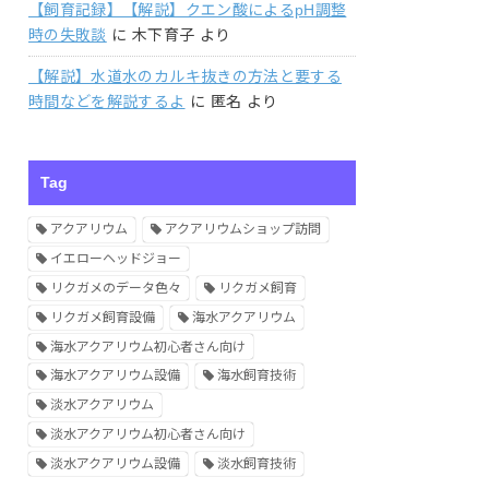
【飼育記録】【解説】クエン酸によるpH調整
時の失敗談
に
木下育子
より
【解説】水道水のカルキ抜きの方法と要する
時間などを解説するよ
に
匿名
より
Tag
アクアリウム
アクアリウムショップ訪問
イエローヘッドジョー
リクガメのデータ色々
リクガメ飼育
リクガメ飼育設備
海水アクアリウム
海水アクアリウム初心者さん向け
海水アクアリウム設備
海水飼育技術
淡水アクアリウム
淡水アクアリウム初心者さん向け
淡水アクアリウム設備
淡水飼育技術