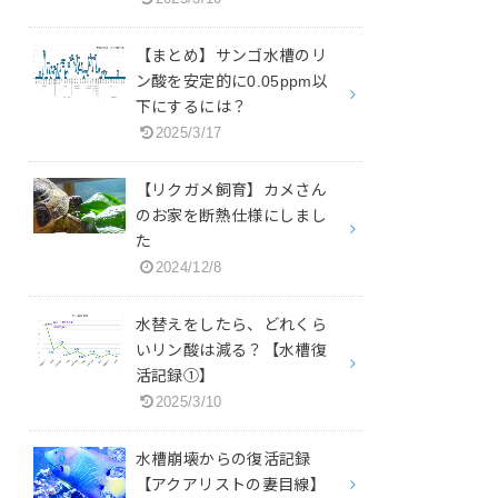
【まとめ】サンゴ水槽のリ
ン酸を安定的に0.05ppm以
下にするには？
2025/3/17
【リクガメ飼育】カメさん
のお家を断熱仕様にしまし
た
2024/12/8
水替えをしたら、どれくら
いリン酸は減る？【水槽復
活記録①】
2025/3/10
水槽崩壊からの復活記録
【アクアリストの妻目線】