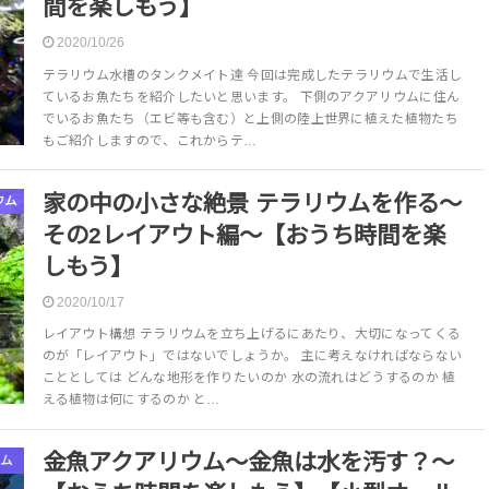
間を楽しもう】
2020/10/26
テラリウム水槽のタンクメイト達 今回は完成したテラリウムで生活し
ているお魚たちを紹介したいと思います。 下側のアクアリウムに住ん
でいるお魚たち（エビ等も含む）と上側の陸上世界に植えた植物たち
もご紹介しますので、これからテ…
家の中の小さな絶景 テラリウムを作る～
ウム
その2レイアウト編～【おうち時間を楽
しもう】
2020/10/17
レイアウト構想 テラリウムを立ち上げるにあたり、大切になってくる
のが「レイアウト」ではないでしょうか。 主に考えなければならない
こととしては どんな地形を作りたいのか 水の流れはどうするのか 植
える植物は何にするのか と…
金魚アクアリウム～金魚は水を汚す？～
ム