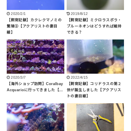
2020/2/1
2019/8/12
【飼育記録】カクレクマノミの
【飼育記録】ミクロラスボラ・
繁殖③【アクアリストの妻目
ブルーネオンはどうすれば維持
線】
できる？
2020/3/7
2022/4/15
【海外ショップ訪問】Coralbay
【飼育記録】コリドラスの第２
Acquarioに行ってきました【…
世が誕生しました【アクアリス
トの妻目線】