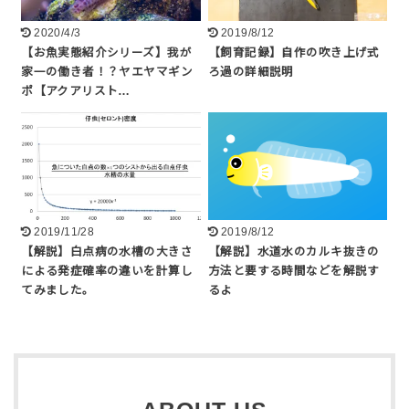
2020/4/3
2019/8/12
【お魚実態紹介シリーズ】我が
【飼育記録】自作の吹き上げ式
家一の働き者！？ヤエヤマギン
ろ過の詳細説明
ポ【アクアリスト…
2019/11/28
2019/8/12
【解説】白点病の水槽の大きさ
【解説】水道水のカルキ抜きの
による発症確率の違いを計算し
方法と要する時間などを解説す
てみました。
るよ