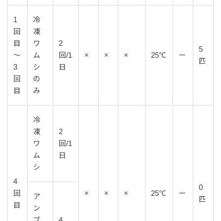
1
冷
回
凍
目
ワ
2
5
～
ム
回/1
×
×
×
25℃
ー
匹
3
シ
日
回
の
目
み
冷
凍
2
ワ
回/1
ム
日
シ
4
0
回
×
×
×
25℃
ー
ア
匹
目
ン
ブ
4