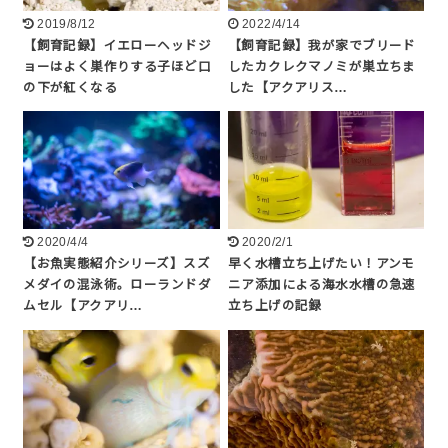
2019/8/12
2022/4/14
【飼育記録】イエローヘッドジ
【飼育記録】我が家でブリード
ョーはよく巣作りする子ほど口
したカクレクマノミが巣立ちま
の下が紅くなる
した【アクアリス…
2020/4/4
2020/2/1
【お魚実態紹介シリーズ】スズ
早く水槽立ち上げたい！アンモ
メダイの混泳術。ローランドダ
ニア添加による海水水槽の急速
ムセル【アクアリ…
立ち上げの記録