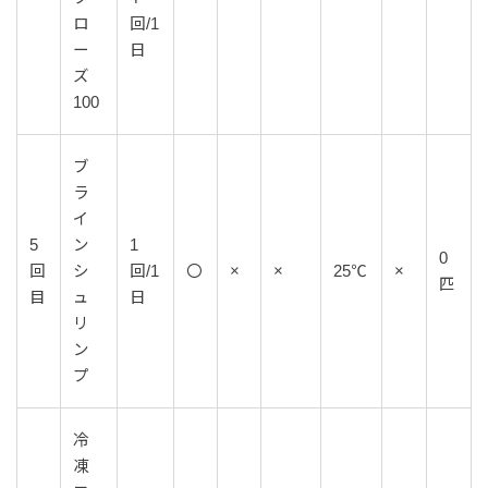
ロ
回/1
ー
日
ズ
100
ブ
ラ
イ
5
ン
1
0
回
シ
回/1
〇
×
×
25℃
×
匹
目
ュ
日
リ
ン
プ
冷
凍