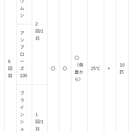
ワ
ム
シ
2
回/1
ア
日
ン
ブ
ロ
〇
6
ー
（側
10
回
ズ
〇
〇
25℃
×
面か
匹
目
100
ら）
ブ
ラ
イ
ン
1
シ
回/1
ュ
日