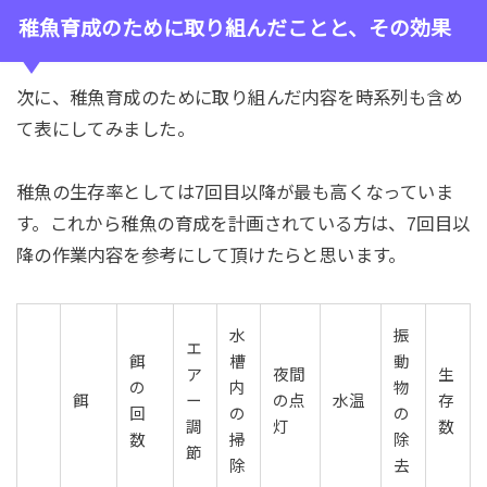
稚魚育成のために取り組んだことと、その効果
次に、稚魚育成のために取り組んだ内容を時系列も含め
て表にしてみました。
稚魚の生存率としては7回目以降が最も高くなっていま
す。これから稚魚の育成を計画されている方は、7回目以
降の作業内容を参考にして頂けたらと思います。
水
振
エ
餌
槽
動
ア
夜間
生
の
内
物
餌
ー
の点
水温
存
回
の
の
調
灯
数
数
掃
除
節
除
去