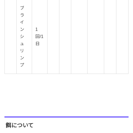
ブ
ラ
イ
ン
1
シ
回/1
ュ
日
リ
ン
プ
餌について