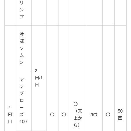
リ
ン
プ
冷
凍
ワ
ム
シ
2
回/1
ア
日
ン
ブ
ロ
〇
7
ー
（真
50
回
ズ
〇
〇
26℃
〇
上か
匹
目
100
ら）