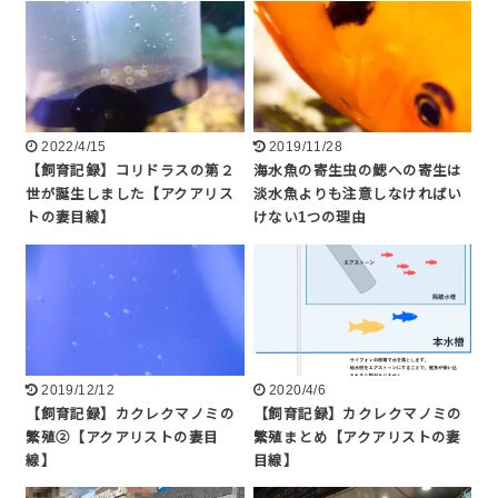
2022/4/15
2019/11/28
【飼育記録】コリドラスの第２
海水魚の寄生虫の鰓への寄生は
世が誕生しました【アクアリス
淡水魚よりも注意しなければい
トの妻目線】
けない1つの理由
2019/12/12
2020/4/6
【飼育記録】カクレクマノミの
【飼育記録】カクレクマノミの
繁殖②【アクアリストの妻目
繁殖まとめ【アクアリストの妻
線】
目線】