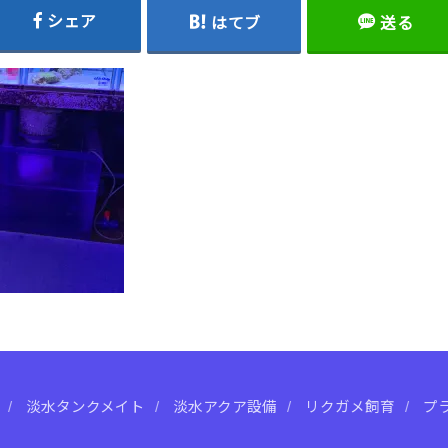
シェア
はてブ
送る
淡水タンクメイト
淡水アクア設備
リクガメ飼育
プ