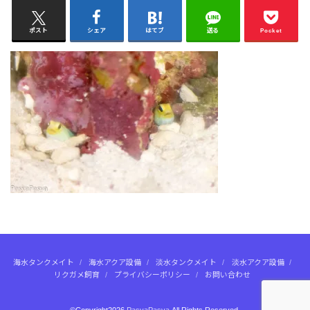
ポスト
シェア
はてブ
送る
Pocket
海水タンクメイト
海水アクア設備
淡水タンクメイト
淡水アクア設備
リクガメ飼育
プライバシーポリシー
お問い合わせ
©Copyright2026
PasyaPasya
.All Rights Reserved.