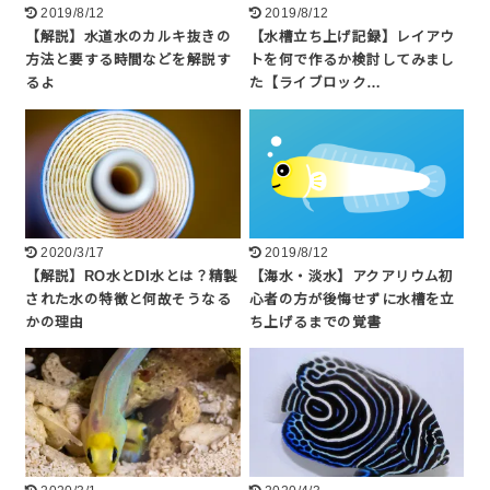
2019/8/12
2019/8/12
【解説】水道水のカルキ抜きの
【水槽立ち上げ記録】レイアウ
方法と要する時間などを解説す
トを何で作るか検討してみまし
るよ
た【ライブロック…
2020/3/17
2019/8/12
【解説】RO水とDI水とは？精製
【海水・淡水】アクアリウム初
された水の特徴と何故そうなる
心者の方が後悔せずに水槽を立
かの理由
ち上げるまでの覚書