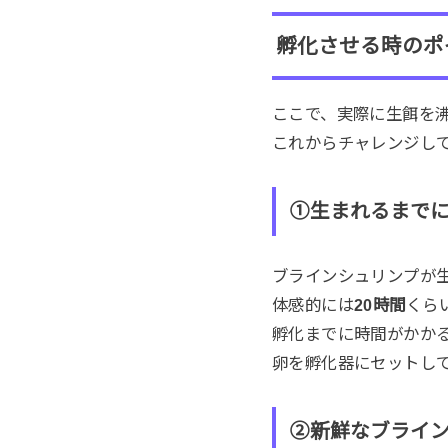
孵化させる時のポ
ここで、実際に生餌を
これからチャレンジし
①生まれるまで
ブラインシュリンプが
体感的には
20時間
くら
孵化までに時間がかか
卵を孵化器にセットし
②新鮮なブライ