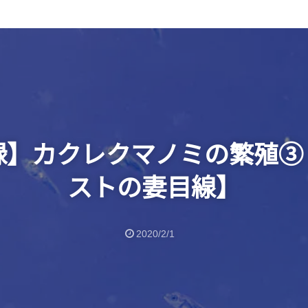
録】カクレクマノミの繁殖③
ストの妻目線】
2020/2/1