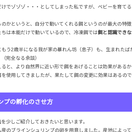
だけでゾゾゾ・・・としてしまった私ですが、ベビーを育てる
るのかというと、自分で動いてくれる餌というのが最大の特徴
たちは本能だけで動いているので、冷凍餌では
餌と認識できな
にもう2歳半になる我が家の暴れん坊（息子）も、生まれたば
。（完全なる余談）
えると、より自然界に近い形で餌をあげることは効果があるか
餌を使用してきましたが、果たして餌の変更に効果はあるので
ンプの孵化のさせ方
法
を少しご紹介しておきたいと思います。
ム産のブラインシュリンプの卵を用意しました。産地によって