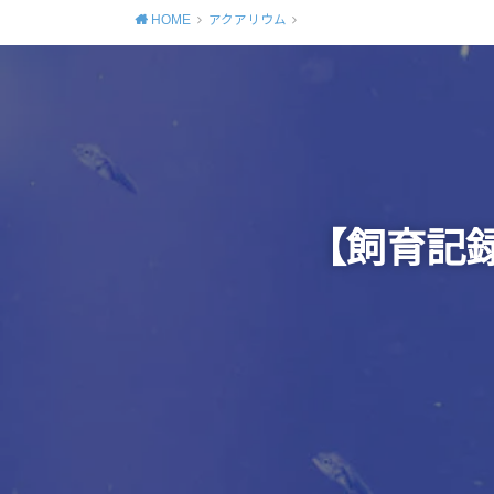
HOME
アクアリウム
【飼育記