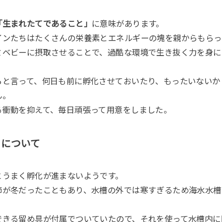
「生まれたてであること」
に意味があります。
インたちはたくさんの栄養素とエネルギーの塊を親からもらっ
ミベビーに摂取させることで、過酷な環境で生き抜く力を身に
らと言って、何日も前に孵化させておいたり、もったいないか
ん。
る衝動を抑えて、毎日頑張って用意をしました。
トについて
とうまく孵化が進まないようです。
節が冬だったこともあり、水槽の外では寒すぎるため海水水槽
できる留め具が付属でついていたので、それを使って水槽内に